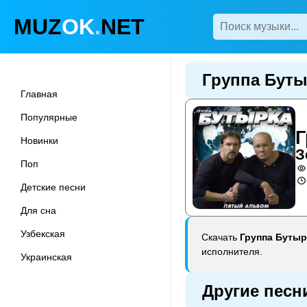
MUZ
OK
.
NET
Группа Буты
Главная
Популярные
Г
Новинки
З
Поп
Детские песни
Для сна
Узбекская
Скачать
Группа Бутыр
исполнителя.
Украинская
Другие песн