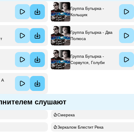
Группа Бутырка -
Кольщик
Группа Бутырка - Два
т
Полюса
Группа Бутырка -
Сорвутся, Голуби
 А
лнителем слушают
Смерека
Зеркалом Блестит Река