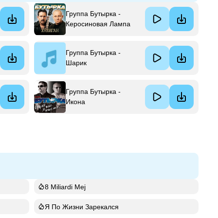
Группа Бутырка -
Керосиновая Лампа
Группа Бутырка -
Шарик
Группа Бутырка -
Икона
8 Miliardi Mej
Я По Жизни Зарекался