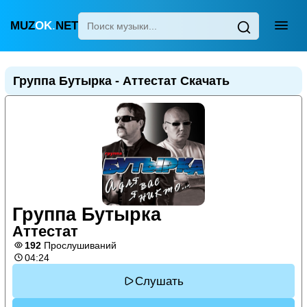
MUZ
OK
.
NET
Главная
Группа Бутырка - Аттестат Скачать
Популярные
Новинки
Поп
Детские песни
Для сна
Группа Бутырка
Узбекская
Аттестат
Украинская
192
Прослушиваний
04:24
Слушать